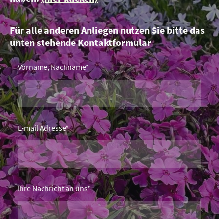
Für alle anderen Anliegen nutzen Sie bitte das
unten stehende Kontaktformular
Vorname, Nachname
*
E-mail Adresse
*
Ihre Nachricht an uns
*