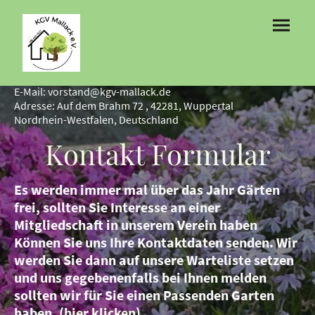
E-Mail: vorstand@kgv-mallack.de
Adresse: Auf dem Brahm 72 , 42281, Wuppertal
Nordrhein-Westfalen, Deutschland
Kontakt Formular
Es werden immer mal über das Jahr Gärten
frei, sollten Sie Interesse an einer
Mitgliedschaft in unserem Verein haben
Können Sie uns Ihre Kontaktdaten senden. Wir
werden Sie dann auf unsere Warteliste setzen
und uns gegebenenfalls bei Ihnen melden
sollten wir für Sie einen Passenden Garten
haben.
(hier klicken)